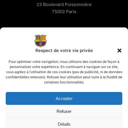
23 Boulevard Poissonnière
75002 Paris
Contact
contact@parisblaugrana.fr
Respect de votre vie privée
À propos
Pour optimiser votre navigation, nous utilisons des cookies de façon à
personnaliser votre expérience. En continuant à naviguer sur ce site,
vous agréez à l’utilisation de ces cookies (pas de publicité, ni de données
Penya Blaugrana de Paris
confidentielles retenues). Refuser leur utilisation peut nuire à la fluidité de
Association de supporters officielle
certaines fonctionnalités.
du FC Barcelone
Accepter
Refuser
Détails