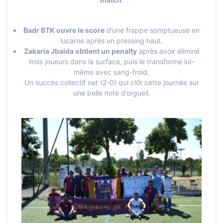
Badr BTK ouvre le score
d’une frappe somptueuse en
lucarne après un pressing haut.
Zakaria Jbaida obtient un penalty
après avoir éliminé
trois joueurs dans la surface, puis le transforme lui-
même avec sang-froid.
Un succès collectif net (2-0) qui clôt cette journée sur
une belle note d’orgueil.