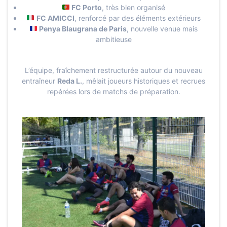
FC Porto
, très bien organisé
FC AMICCI
, renforcé par des éléments extérieurs
Penya Blaugrana de Paris
, nouvelle venue mais
ambitieuse
L’équipe, fraîchement restructurée autour du nouveau
entraîneur
Reda L.
, mêlait joueurs historiques et recrues
repérées lors de matchs de préparation.