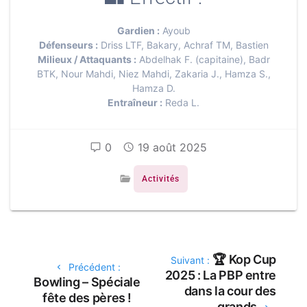
Gardien :
Ayoub
Défenseurs :
Driss LTF, Bakary, Achraf TM, Bastien
Milieux / Attaquants :
Abdelhak F. (capitaine), Badr
BTK, Nour Mahdi, Niez Mahdi, Zakaria J., Hamza S.,
Hamza D.
Entraîneur :
Reda L.
0
19 août 2025
Activités
🏆 Kop Cup
Suivant :
Précédent :
2025 : La PBP entre
Bowling – Spéciale
dans la cour des
fête des pères !
grands