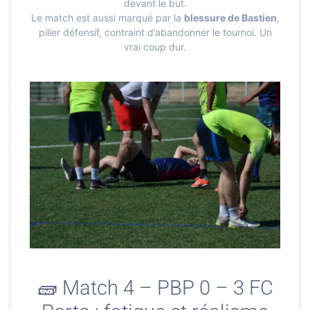
devant le but.
Le match est aussi marqué par la
blessure de Bastien
,
pilier défensif, contraint d’abandonner le tournoi. Un
vrai coup dur.
🧱 Match 4 – PBP 0 – 3 FC